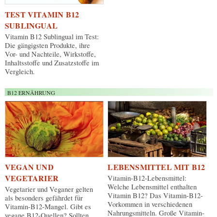
TEST VITAMIN B12
SUBLINGUAL
Vitamin B12 Sublingual im Test:
Die gängigsten Produkte, ihre
Vor- und Nachteile, Wirkstoffe,
Inhaltsstoffe und Zusatzstoffe im
Vergleich.
B12 ERNÄHRUNG
VEGAN UND
LEBENSMITTEL MIT B12
VEGETARIER
Vitamin-B12-Lebensmittel:
Welche Lebensmittel enthalten
Vegetarier und Veganer gelten
Vitamin B12? Das Vitamin-B12-
als besonders gefährdet für
Vorkommen in verschiedenen
Vitamin-B12-Mangel. Gibt es
Nahrungsmitteln. Große Vitamin-
vegane B12-Quellen? Sollten