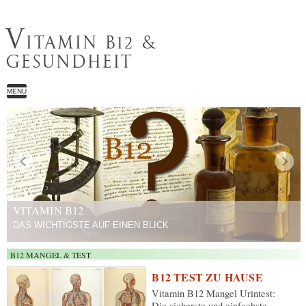
V
ITAMIN B12 &
GESUNDHEIT
MENU
VITAMIN B12
DAS WICHTIGSTE AUF EINEN BLICK
B12 MANGEL & TEST
B12 TEST ZU HAUSE
Vitamin B12 Mangel Urintest:
Die sicherste und einfachste