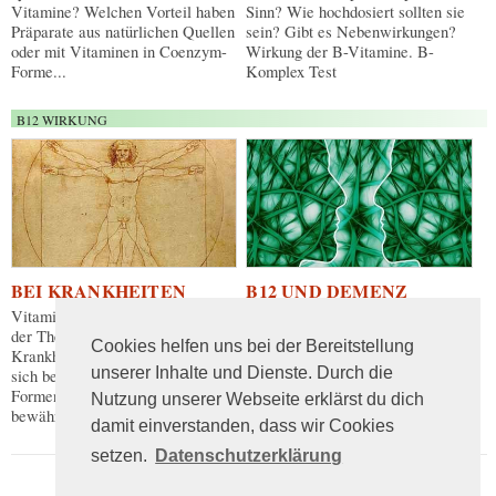
Vitamine? Welchen Vorteil haben
Sinn? Wie hochdosiert sollten sie
Präparate aus natürlichen Quellen
sein? Gibt es Nebenwirkungen?
oder mit Vitaminen in Coenzym-
Wirkung der B-Vitamine. B-
Forme...
Komplex Test
B12 WIRKUNG
BEI KRANKHEITEN
B12 UND DEMENZ
Vitamin B12 wird erfolgreich in
Ein Vitamin B12 Mangel erhöht
der Therapie zahlreicher
laut aktuellen Studien das Risiko,
Cookies helfen uns bei der Bereitstellung
Krankheiten eingesetzt, wobei
an Demenz zu erkranken. Kann
unserer Inhalte und Dienste. Durch die
sich besonders die aktiven
eine begleitende Therapie mit
Formen als äußerst wirksam
Vitamin B12 gegen Demenz
Nutzung unserer Webseite erklärst du dich
bewährt haben.
helfen?
damit einverstanden, dass wir Cookies
setzen.
Datenschutzerklärung