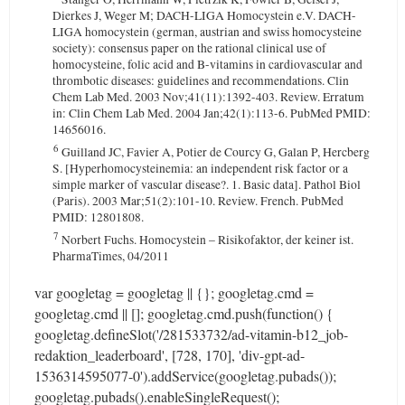
Dierkes J, Weger M; DACH-LIGA Homocystein e.V. DACH-
LIGA homocystein (german, austrian and swiss homocysteine
society): consensus paper on the rational clinical use of
homocysteine, folic acid and B-vitamins in cardiovascular and
thrombotic diseases: guidelines and recommendations. Clin
Chem Lab Med. 2003 Nov;41(11):1392-403. Review. Erratum
in: Clin Chem Lab Med. 2004 Jan;42(1):113-6. PubMed PMID:
14656016.
6
Guilland JC, Favier A, Potier de Courcy G, Galan P, Hercberg
S. [Hyperhomocysteinemia: an independent risk factor or a
simple marker of vascular disease?. 1. Basic data]. Pathol Biol
(Paris). 2003 Mar;51(2):101-10. Review. French. PubMed
PMID: 12801808.
7
Norbert Fuchs. Homocystein – Risikofaktor, der keiner ist.
PharmaTimes, 04/2011
var googletag = googletag || {}; googletag.cmd =
googletag.cmd || []; googletag.cmd.push(function() {
googletag.defineSlot('/281533732/ad-vitamin-b12_job-
redaktion_leaderboard', [728, 170], 'div-gpt-ad-
1536314595077-0').addService(googletag.pubads());
googletag.pubads().enableSingleRequest();