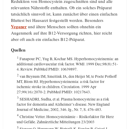
Reduktion von Homocystein zugeschnitten sind und alle
relevanten Nährstoffe enthalten. Ob ein solches Präparat
tatsächlich sinnvoll ist, kann zunächst über einen einfachen
Bluttest bei Hausarzt festgestellt werden. Besonders
Veganer
und ältere Menschen sollten ohnehin ein
Augenmerk auf ihre B12-Versorgung richten, hier reicht
aber oft auch ein einfaches B12-Präparat.
Quellen
1
Fanapour PC, Yug B, Kochar MS. Hyperhomocysteinemia: an
additional cardiovascular risk factor. WMJ. 1999 Dec;98(8):51-
4. Review. PubMed PMID: 10639897.
2
van Beynum IM, Smeitink JA, den Heijer M, te Poele Pothoff
MT, Blom HJ. Hyperhomocysteinemia: a risk factor for
ischemic stroke in children. Circulation. 1999 Apr
27;99(16):2070-2. PubMed PMID: 10217643.
3
SESHADRI, Sudha, et al. Plasma homocysteine as a risk
factor for dementia and Alzheimer’s disease. New England
Journal of Medicine, 2002, 346. Jg., Nr. 7, S. 476-483.
4
Christine Vetter. Homocysteinämie – Risikofaktor für Herz
und Gefäße. Zahnärztliche Mitteilungen 23/2003
5
Stanger O, Herrmann W, Pietrzik K, Fowler B, Geisel J,